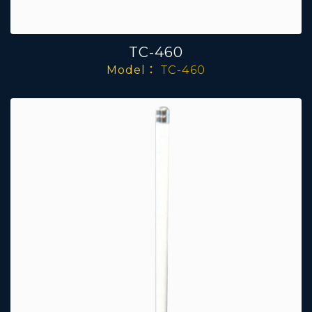
TC-460
Model：
TC-460