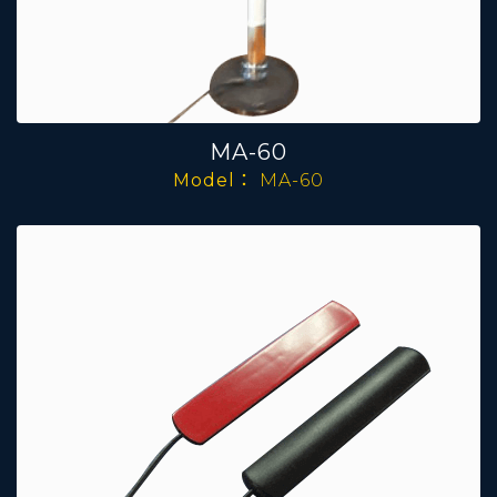
MA-60
Model：
MA-60