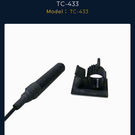
TC-433
Model：
TC-433