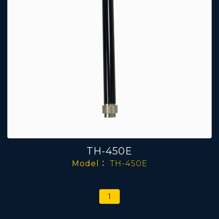
TH-450E
Model：
TH-450E
1