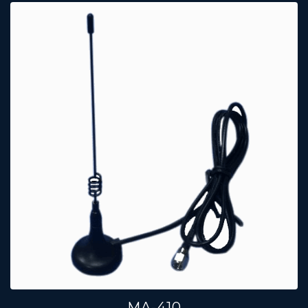
MA-410